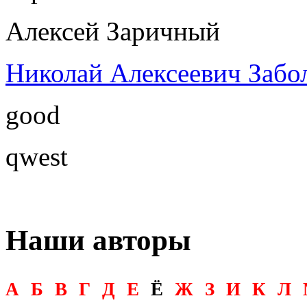
Алексей Заричный
Николай Алексеевич Забо
good
qwest
Наши авторы
А
Б
В
Г
Д
Е
Ё
Ж
З
И
К
Л