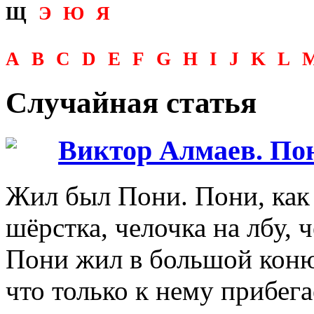
Щ
Э
Ю
Я
A
B
C
D
E
F
G
H
I
J
K
L
Случайная статья
Виктор Алмаев. По
Жил был Пони. Пони, как 
шёрстка, челочка на лбу, 
Пони жил в большой коню
что только к нему прибега