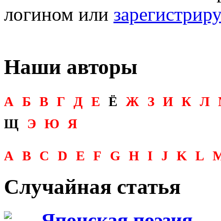
логином или
зарегистрир
Наши авторы
А
Б
В
Г
Д
Е
Ё
Ж
З
И
К
Л
Щ
Э
Ю
Я
A
B
C
D
E
F
G
H
I
J
K
L
Случайная статья
Японская поэзия