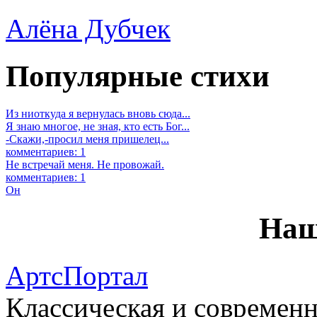
Алёна Дубчек
Популярные стихи
Из ниоткуда я вернулась вновь сюда...
Я знаю многое, не зная, кто есть Бог...
-Скажи,-просил меня пришелец...
комментариев: 1
Не встречай меня. Не провожай.
комментариев: 1
Он
Наш
АртсПортал
Классическая и современн