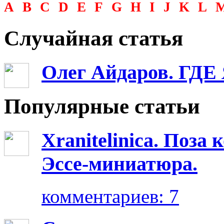
A
B
C
D
E
F
G
H
I
J
K
L
Случайная статья
Олег Айдаров. ГДЕ
Популярные статьи
Xranitelinica. Поз
Эссе-миниатюра.
комментариев: 7