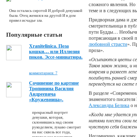
сложного явления. Но 
теме и в следующих в
Она осталась сиротой И доброй девушкой
была. Отец женился на другой И в дом
Придворная дама и дзе
привел исчадье зла.
смотрительница в пуб
пути Будды… Необычна
Популярные статьи
потрясающая в своей п
любовной страсти
». П
Xranitelinica. Поза
проза».
кошки… или Иллюзия
покоя. Эссе-миниатюра.
«Осыпаются цветы сер
Таков закон жизни, и н
вовремя и развеет леп
комментариев: 7
погибнуть ранней смерт
Сочинение по картине
переведутся на свете 
Тропинина Василия
В разделе «Современн
Андреевича
знаменитого писателя
«Кружевница».
Александра Белика
о н
прекрасный портрет
«Когда мне удается у
девушки, которая,
нитями плести свои п
склонившись над своим
чувствую себя блаже
рукоделием, лукаво смотрит
на нас сквозь все года,
Несомненно, каждому 
которые нас разделяют.