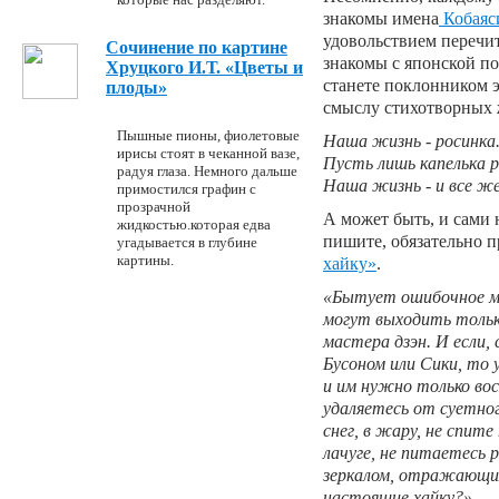
знакомы имена
Кобаяс
удовольствием перечит
Сочинение по картине
знакомы с японской по
Хруцкого И.Т. «Цветы и
станете поклонником э
плоды»
смыслу стихотворных 
Пышные пионы, фиолетовые
Наша жизнь - росинка
ирисы стоят в чеканной вазе,
Пусть лишь капелька 
радуя глаза. Немного дальше
Наша жизнь - и все же.
примостился графин с
прозрачной
А может быть, и сами 
жидкостью.которая едва
пишите, обязательно 
угадывается в глубине
картины.
хайку»
.
«Бытует ошибочное м
могут выходить только
мастера дзэн. И если,
Бусоном или Сики, то
и им нужно только во
удаляетесь от суетног
снег, в жару, не спит
лачуге, не питаетесь
зеркалом, отражающи
настоящие хайку?»