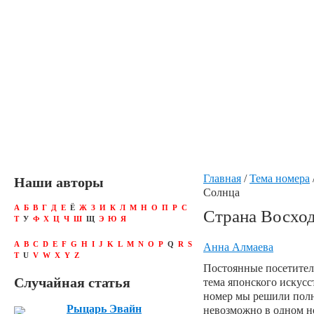
Главная
/
Тема номера
Наши авторы
Солнца
А
Б
В
Г
Д
Е
Ё
Ж
З
И
К
Л
М
Н
О
П
Р
С
Страна Восхо
Т
У
Ф
Х
Ц
Ч
Ш
Щ
Э
Ю
Я
A
B
C
D
E
F
G
H
I
J
K
L
M
N
O
P
Q
R
S
Анна Алмаева
T
U
V
W
X
Y
Z
Постоянные посетители
Случайная статья
тема японского искусс
номер мы решили полн
Рыцарь Эвайн
невозможно в одном но