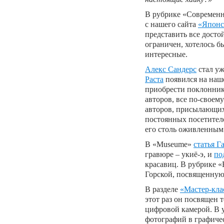
В рубрике «Современн
с нашего сайта
«Японс
представить все досто
ограничен, хотелось 
интересные.
Алекс Сандерс
стал уж
Раста
появился на наше
приобрести поклонни
авторов, все по-своем
авторов, присылающих 
постоянных посетителе
его столь оживленным
В «Museume»
статья 
гравюре – укиё-э, и
по
красавиц. В рубрике 
Горской, посвященную
В разделе
«Мастер-кла
этот раз он посвящен
цифровой камерой. В у
фотографий в графиче