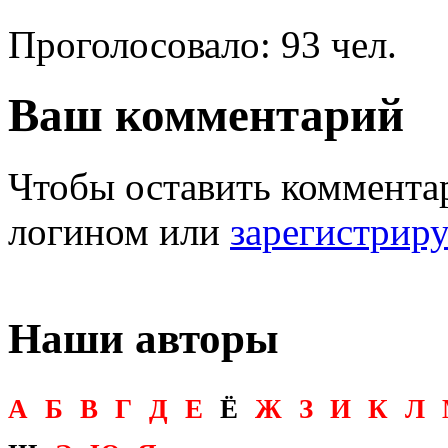
Проголосовало: 93 чел.
Ваш комментарий
Чтобы оставить комментар
логином или
зарегистрир
Наши авторы
А
Б
В
Г
Д
Е
Ё
Ж
З
И
К
Л