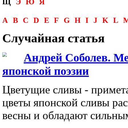
Щ
Э
Ю
Я
A
B
C
D
E
F
G
H
I
J
K
L
Случайная статья
Андрей Соболев. М
японской поэзии
Цветущие сливы - примета
цветы японской сливы рас
весны и обладают сильны