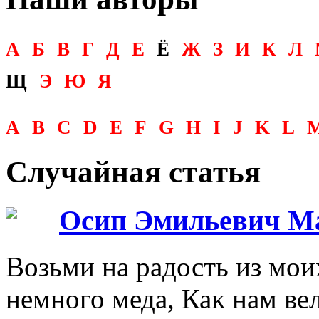
А
Б
В
Г
Д
Е
Ё
Ж
З
И
К
Л
Щ
Э
Ю
Я
A
B
C
D
E
F
G
H
I
J
K
L
Случайная статья
Осип Эмильевич М
Возьми на радость из мои
немного меда, Как нам в