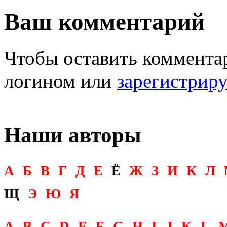
Ваш комментарий
Чтобы оставить комментар
логином или
зарегистрир
Наши авторы
А
Б
В
Г
Д
Е
Ё
Ж
З
И
К
Л
Щ
Э
Ю
Я
A
B
C
D
E
F
G
H
I
J
K
L