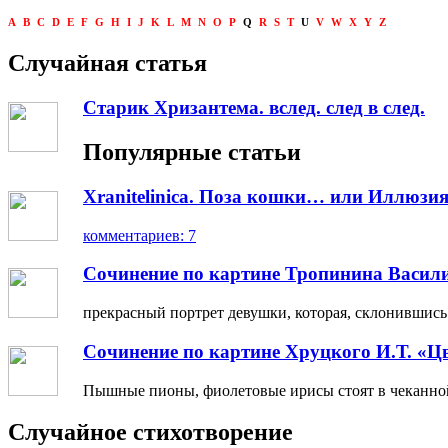
A
B
C
D
E
F
G
H
I
J
K
L
M
N
O
P
Q
R
S
T
U
V
W
X
Y
Z
Случайная статья
Старик Хризантема. вслед. след в след.
Популярные статьи
Xranitelinica. Поза кошки… или Иллюзия
комментариев: 7
Сочинение по картине Тропинина Васил
прекрасный портрет девушки, которая, склонившись н
Сочинение по картине Хруцкого И.Т. «Ц
Пышные пионы, фиолетовые ирисы стоят в чеканной 
Случайное стихотворение