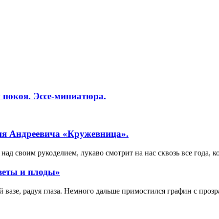
 покоя. Эссе-миниатюра.
ия Андреевича «Кружевница».
ад своим рукоделием, лукаво смотрит на нас сквозь все года, к
веты и плоды»
вазе, радуя глаза. Немного дальше примостился графин с прозр