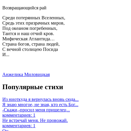
Возвращающийся рай
Среди потерянных Вселенных,
Средь этих призрачных миров,
Под океаном погребенных,
Таится и наш отчий кров.
Мифическая Атлантида…
Страна богов, страна людей,
С вечной столицею Посида
И...
Анжелика Миловицкая
Популярные стихи
Из ниоткуда я вернулась вновь сюда...
Я знаю многое, не зная, кто есть Бог...
-Скажи,-просил меня пришелец...
комментариев: 1
Не встречай меня. Не провожай.
комментариев: 1
Он