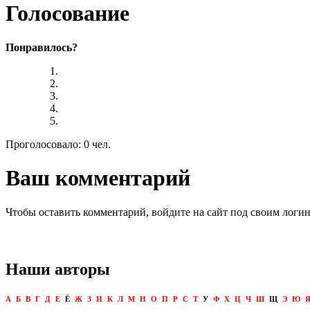
Голосование
Понравилось?
Проголосовало: 0 чел.
Ваш комментарий
Чтобы оставить комментарий, войдите на сайт под своим логи
Наши авторы
А
Б
В
Г
Д
Е
Ё
Ж
З
И
К
Л
М
Н
О
П
Р
С
Т
У
Ф
Х
Ц
Ч
Ш
Щ
Э
Ю