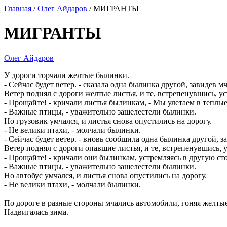
Главная
/
Олег Айдаров
/ МИГРАНТЫ
МИГРАНТЫ
Олег Айдаров
У дороги торчали желтые былинки.
- Сейчас будет ветер. - сказала одна былинка другой, завидев 
Ветер поднял с дороги желтые листья, и те, встрепенувшись, у
- Прощайте! - кричали листья былинкам, - Мы улетаем в теплые
- Важные птицы, - уважительно зашелестели былинки.
Но грузовик умчался, и листья снова опустились на дорогу.
- Не велики птахи, - молчали былинки.
- Сейчас будет ветер. - вновь сообщила одна былинка другой, 
Ветер поднял с дороги опавшие листья, и те, встрепенувшись, 
- Прощайте! - кричали они былинкам, устремляясь в другую сто
- Важные птицы, - уважительно зашелестели былинки.
Но автобус умчался, и листья снова опустились на дорогу.
- Не велики птахи, - молчали былинки.
По дороге в разные стороны мчались автомобили, гоняя желты
Надвигалась зима.