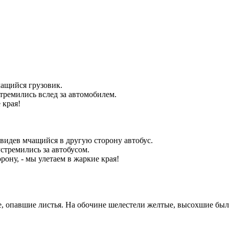
мчащийся грузовик.
стремились вслед за автомобилем.
 края!
завидев мчащийся в другую сторону автобус.
устремились за автобусом.
рону, - мы улетаем в жаркие края!
е, опавшие листья. На обочине шелестели желтые, высохшие бы