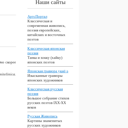
Наши сайты
АртсПортал
Классическая и
современная живопись,
поэзия европейских,
китайских и восточных
поэтов
Классическая японская
поэзия
Танка и хокку (хайку)
японских поэтов
Оно скорее
Японская гравюра укиё-э
nitelinica.
Изысканные гравюры
японских художников
Классическая русская
поэзия
Большое собрание стихов
русских поэтов IXX-XX
веков
Русская Живопись
Картины знаменитых
русских художников