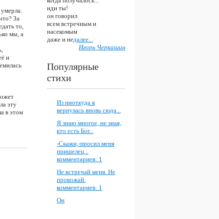
когда получалось...
иди ты!
 умерла.
он говорил
что? За
всем встречным и
едать то,
насекомым
ко мы, а
даже и не
далее...
Игорь Черкашин
ь,
её и
Популярные
ремилась
стихи
о
может
Из ниоткуда я
ла эту
вернулась вновь сюда...
ла в этом
Я знаю многое, не зная,
кто есть Бог...
-Скажи,-просил меня
пришелец...
комментариев: 1
Не встречай меня. Не
провожай.
комментариев: 1
Он