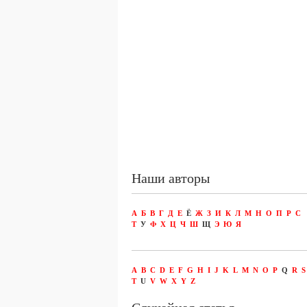
Наши авторы
А
Б
В
Г
Д
Е
Ё
Ж
З
И
К
Л
М
Н
О
П
Р
С
Т
У
Ф
Х
Ц
Ч
Ш
Щ
Э
Ю
Я
A
B
C
D
E
F
G
H
I
J
K
L
M
N
O
P
Q
R
S
T
U
V
W
X
Y
Z