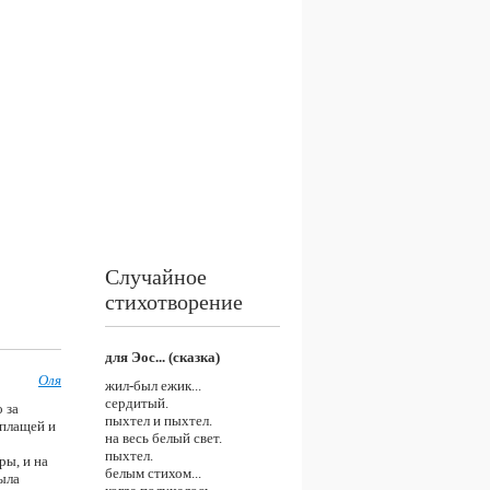
Случайное
стихотворение
для Эос... (сказка)
Оля
жил-был ежик...
сердитый.
 за
пыхтел и пыхтел.
 плащей и
на весь белый свет.
пыхтел.
ры, и на
белым стихом...
ыла