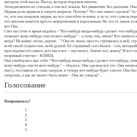
автором этой пьесы. Пьесы, которая поразила многих.
Аплодисменты не стихали, а она всё лежала. Без движения. Без дыхания. Она
Первая роль привела к смерти актрисы. Почему? Что она такого сделала? За 
то, что она показала людям, на что способен человек, и за то, что сумела пер
что многим кажется просто невероятным и нереальным, Но это то знаем толь
вот Она….
Свет на стене и яркая надпись - “Кто-нибудь когда-нибудь сделает что-нибуд
поможет кому-нибудь спасти кого-нибудь” – к чему она, зачем? Кто написал 
когда? На камне, песке, дереве…? Она не знала, просто стремилась к ней, ст
всей своей сущностью, всей душой. Её страшный сон сбылся – сон, который
преследовал её самого детства и вот – настигнул. Значит всё, конец? И кто-т
незримый ответил – КОНЕЦ.
Она улыбнулась про себя -“Кто-нибудь когда-нибудь сделает что-нибудь, по
кому-нибудь спасти кого-нибудь” – сбылось. Она сделала всё это. Она написа
пьесу, поставила её, сама сыграла, и теперь кто-нибудь будет спасен. Она бы
уверенна, а как же может быть иначе – Она же умерла?...
Голосование
Понравилось?