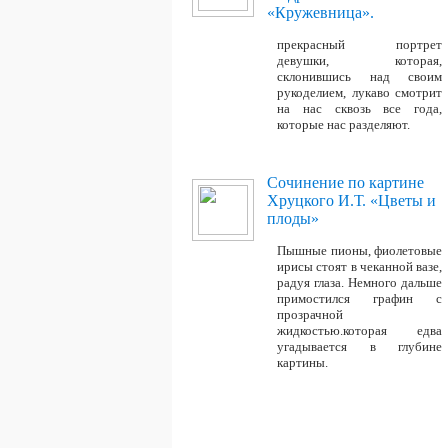
«Кружевница».
прекрасный портрет
девушки, которая,
склонившись над своим
рукоделием, лукаво смотрит
на нас сквозь все года,
которые нас разделяют.
Сочинение по картине
Хруцкого И.Т. «Цветы и
плоды»
Пышные пионы, фиолетовые
ирисы стоят в чеканной вазе,
радуя глаза. Немного дальше
примостился графин с
прозрачной
жидкостью.которая едва
угадывается в глубине
картины.