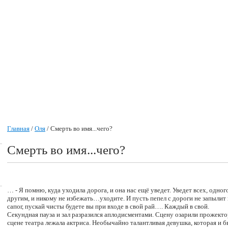
Главная
/
Оля
/ Смерть во имя...чего?
Смерть во имя...чего?
… - Я помню, куда уходила дорога, и она нас ещё уведет. Уведет всех, одного
другим, и никому не избежать…уходите. И пусть пепел с дороги не запылит
сапог, пускай чисты будете вы при входе в свой рай…. Каждый в свой.
Секундная пауза и зал разразился аплодисментами. Сцену озарили прожекто
сцене театра лежала актриса. Необычайно талантливая девушка, которая и б