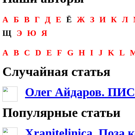
А
Б
В
Г
Д
Е
Ё
Ж
З
И
К
Л
Щ
Э
Ю
Я
A
B
C
D
E
F
G
H
I
J
K
L
Случайная статья
Олег Айдаров. П
Популярные статьи
Xranitelinica. Поз