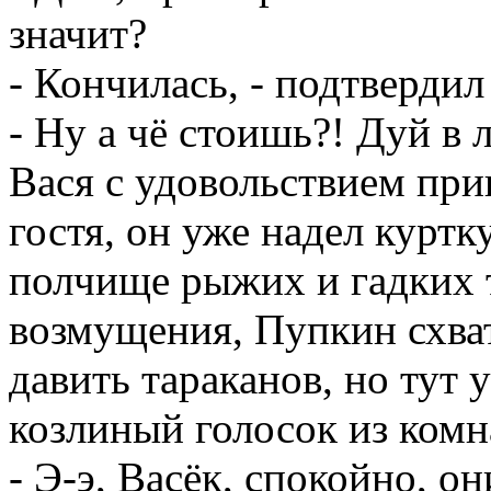
значит?
- Кончилась, - подтверди
- Ну а чё стоишь?! Дуй в 
Вася с удовольствием при
гостя, он уже надел куртк
полчище рыжих и гадких 
возмущения, Пупкин схват
давить тараканов, но ту
козлиный голосок из комн
- Э-э, Васёк, спокойно, о