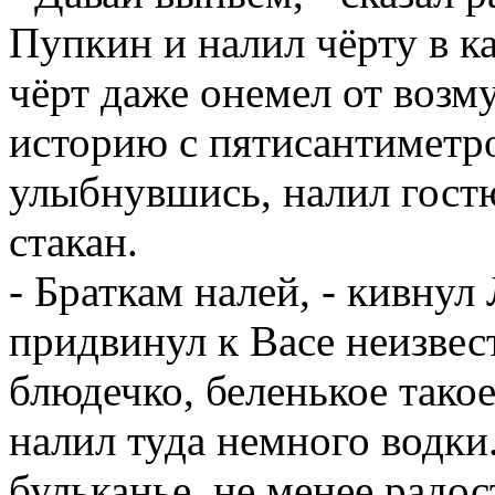
Пупкин и налил чёрту в к
чёрт даже онемел от возм
историю с пятисантиметр
улыбнувшись, налил гост
стакан.
- Браткам налей, - кивнул
придвинул к Васе неизвес
блюдечко, беленькое тако
налил туда немного водки
бульканье, не менее радо