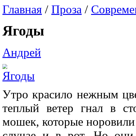
Главная
/
Проза
/
Совреме
Ягоды
Андрей
Утро красило нежным цв
теплый ветер гнал в с
мошек, которые норовили з
случае и в рот. Но они