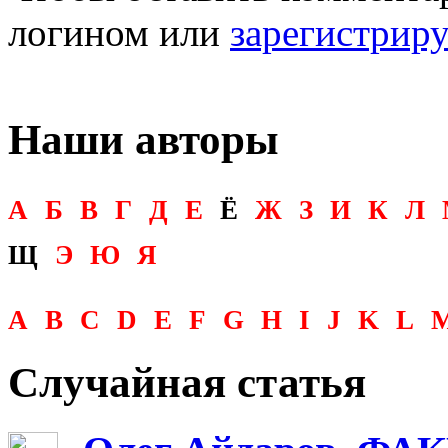
логином или
зарегистрир
Наши авторы
А
Б
В
Г
Д
Е
Ё
Ж
З
И
К
Л
Щ
Э
Ю
Я
A
B
C
D
E
F
G
H
I
J
K
L
Случайная статья