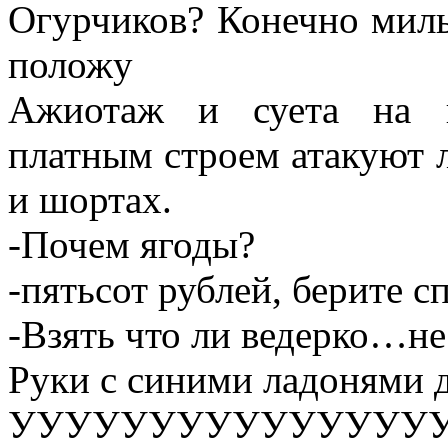
Огурчиков? Конечно милы
положу
Ажиотаж и суета на п
платным строем атакуют 
и шортах.
-Почем ягоды?
-пятьсот рублей, берите 
-Взять что ли ведерко…не
Руки с синими ладонями д
УУУУУУУУУУУУУУУ