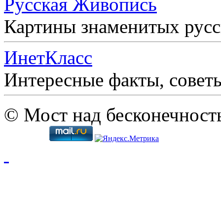
Русская Живопись
Картины знаменитых рус
ИнетКласс
Интересные факты, совет
© Мост над бесконечност