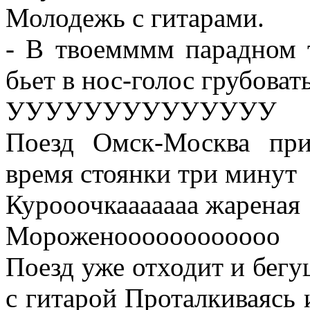
Молодежь с гитарами.
- В твоемммм парадном 
бьет в нос-голос грубова
УУУУУУУУУУУУУУ
Поезд Омск-Москва при
время стоянки три минут
Курооочкааааааа жареная
Мороженоооооооооооо
Поезд уже отходит и бегу
с гитарой Проталкиваясь 