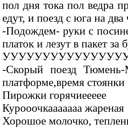
пол дня тока пол ведра п
едут, и поезд с юга на дв
-Подождем- руки с посин
платок и лезут в пакет за 
УУУУУУУУУУУУУУУ
-Скорый поезд Тюмень-
платформе,время стоянки 
Пирожки горячиеееее
Курооочкааааааа жареная
Хорошое молочко, теплен