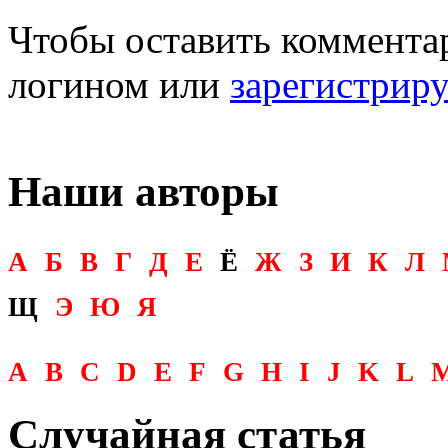
Чтобы оставить комментар
логином или
зарегистрир
Наши авторы
А
Б
В
Г
Д
Е
Ё
Ж
З
И
К
Л
Щ
Э
Ю
Я
A
B
C
D
E
F
G
H
I
J
K
L
Случайная статья