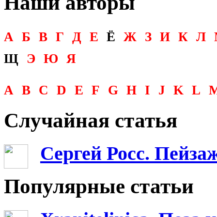
Наши авторы
А
Б
В
Г
Д
Е
Ё
Ж
З
И
К
Л
Щ
Э
Ю
Я
A
B
C
D
E
F
G
H
I
J
K
L
Случайная статья
Сергей Росс. Пейза
Популярные статьи