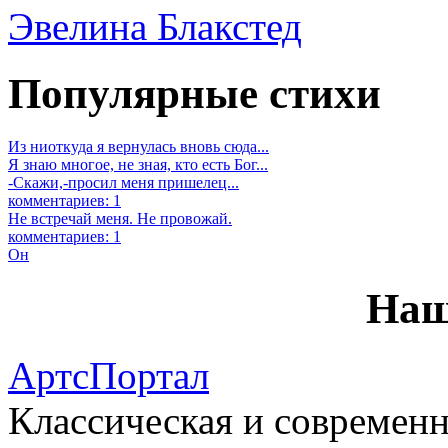
Эвелина Блакстед
Популярные стихи
Из ниоткуда я вернулась вновь сюда...
Я знаю многое, не зная, кто есть Бог...
-Скажи,-просил меня пришелец...
комментариев: 1
Не встречай меня. Не провожай.
комментариев: 1
Он
Наш
АртсПортал
Классическая и современн