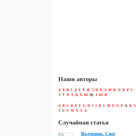
Наши авторы
А
Б
В
Г
Д
Е
Ё
Ж
З
И
К
Л
М
Н
О
П
Р
С
Т
У
Ф
Х
Ц
Ч
Ш
Щ
Э
Ю
Я
A
B
C
D
E
F
G
H
I
J
K
L
M
N
O
P
Q
R
S
T
U
V
W
X
Y
Z
Случайная статья
Волчонок. Снег