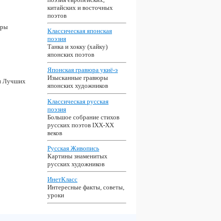
китайских и восточных
поэтов
дры
Классическая японская
поэзия
Танка и хокку (хайку)
японских поэтов
Японская гравюра укиё-э
Изысканные гравюры
 и Лучших
японских художников
Классическая русская
поэзия
Большое собрание стихов
русских поэтов IXX-XX
веков
Русская Живопись
Картины знаменитых
русских художников
ИнетКласс
Интересные факты, советы,
уроки