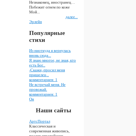
Незнакомец, иностранец…
Побежит огнем по коже
Мой...
далее...
Эрлейн
Популярные
стихи
Из ниоткуда я вернулась
вновь сюда...
Я знаю многое, не зная, кто
есть Бог...
-Скажи,-просил меня
пришелец...
комментариев: 1
Не встречай меня. Не
провожай.
комментариев: 1
Он
Наши сайты
АртсПортал
Классическая и
современная живопись,
поэзия европейских,