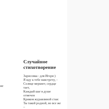
Случайное
стихотворение
Зарисовка - для Игоря:)
Я иду к тебе навстречу, -
Солнце меркнет, сердце
ние
тает,
Каждый шаг в душе
отмечен
Криком журавлиной стаи:
Ты такой родной, но все же
–