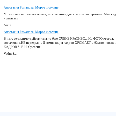
Анастасия Романова. Мороз и солнце
Может мне не хватает опыта, но я не вижу, где композиция хромает. Мне ка
нравяться
Анна
Анастасия Романова. Мороз и солнце
В натуре-видимо-действительно быо ОЧЕНЬ КРАСИВО... Но ФОТО этого,к
сожалению,НЕ передало... И композиция кадров-ХРОМАЕТ... Желаю новых
КАДРОВ !.. В.Н. Одессит.
Vadm S...