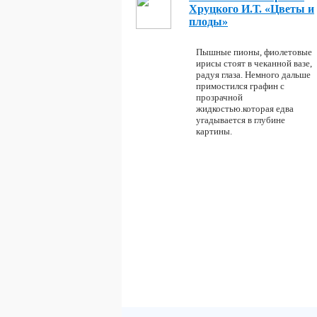
Хруцкого И.Т. «Цветы и
плоды»
Пышные пионы, фиолетовые
ирисы стоят в чеканной вазе,
радуя глаза. Немного дальше
примостился графин с
прозрачной
жидкостью.которая едва
угадывается в глубине
картины.