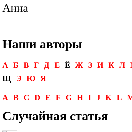
Анна
Наши авторы
А
Б
В
Г
Д
Е
Ё
Ж
З
И
К
Л
Щ
Э
Ю
Я
A
B
C
D
E
F
G
H
I
J
K
L
Случайная статья