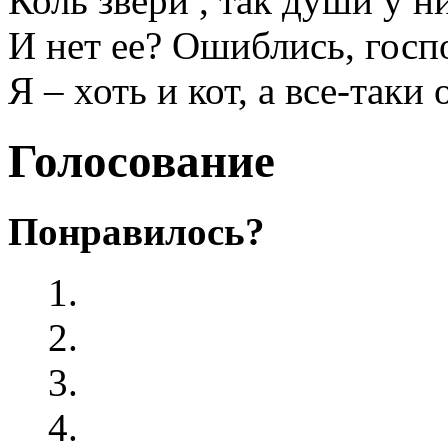
Коль звери , так души у н
И нет ее? Ошиблись, госп
Я – хоть и кот, а все-так
Голосование
Понравилось?