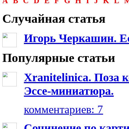
A
B
C
D
E
F
G
H
I
J
K
L
Случайная статья
Игорь Черкашин. Ес
Популярные статьи
Xranitelinica. Поз
Эссе-миниатюра.
комментариев: 7
Сочинение по карт