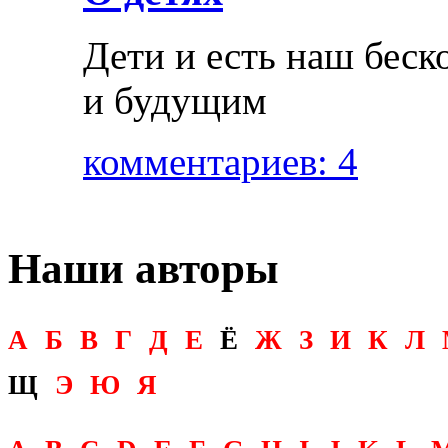
Дети и есть наш бес
и будущим
комментариев: 4
Наши авторы
А
Б
В
Г
Д
Е
Ё
Ж
З
И
К
Л
Щ
Э
Ю
Я