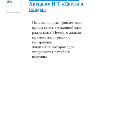
Хруцкого И.Т. «Цветы и
плоды»
Пышные пионы, фиолетовые
ирисы стоят в чеканной вазе,
радуя глаза. Немного дальше
примостился графин с
прозрачной
жидкостью.которая едва
угадывается в глубине
картины.