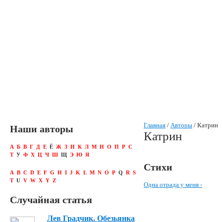
Главная
/
Авторы
/ Катрин
Наши авторы
Катрин
А
Б
В
Г
Д
Е
Ё
Ж
З
И
К
Л
М
Н
О
П
Р
С
Т
У
Ф
Х
Ц
Ч
Ш
Щ
Э
Ю
Я
Стихи
A
B
C
D
E
F
G
H
I
J
K
L
M
N
O
P
Q
R
S
T
U
V
W
X
Y
Z
Одна отрада у меня -
Случайная статья
Лев Градчик. Обезьянка