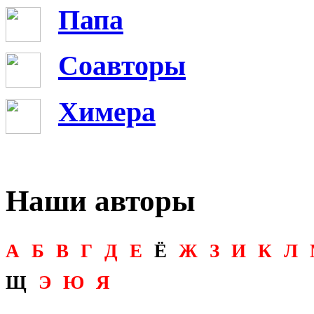
Папа
Соавторы
Химера
Наши авторы
А
Б
В
Г
Д
Е
Ё
Ж
З
И
К
Л
Щ
Э
Ю
Я