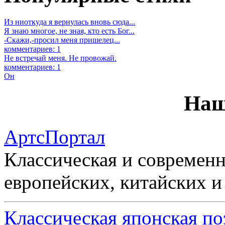
Из ниоткуда я вернулась вновь сюда...
Я знаю многое, не зная, кто есть Бог...
-Скажи,-просил меня пришелец...
комментариев: 1
Не встречай меня. Не провожай.
комментариев: 1
Он
Наш
АртсПортал
Классическая и современн
европейских, китайских и
Классическая японская по