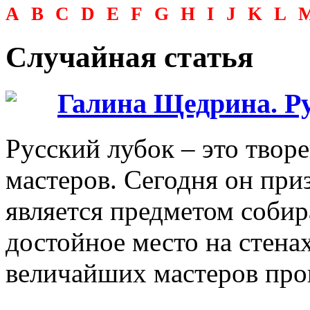
A
B
C
D
E
F
G
H
I
J
K
L
Случайная статья
Галина Щедрина. Р
Русский лубок – это тво
мастеров. Cегодня он при
является предметом собир
достойное место на стена
величайших мастеров про