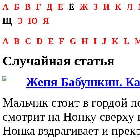
А
Б
В
Г
Д
Е
Ё
Ж
З
И
К
Л
Щ
Э
Ю
Я
A
B
C
D
E
F
G
H
I
J
K
L
Случайная статья
Женя Бабушкин. К
Мальчик стоит в гордой п
смотрит на Нонку сверху в
Нонка вздрагивает и прек