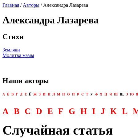
Главная
/
Авторы
/ Александра Лазарева
Александра Лазарева
Стихи
Земляки
Молитва мамы
Наши авторы
А
Б
В
Г
Д
Е
Ё
Ж
З
И
К
Л
М
Н
О
П
Р
С
Т
У
Ф
Х
Ц
Ч
Ш
Щ
Э
Ю
A
B
C
D
E
F
G
H
I
J
K
L
Случайная статья