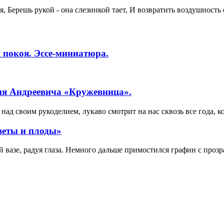
я, Берешь рукой - она слезинкой тает, И возвратить воздушность 
 покоя. Эссе-миниатюра.
ия Андреевича «Кружевница».
ад своим рукоделием, лукаво смотрит на нас сквозь все года, к
веты и плоды»
вазе, радуя глаза. Немного дальше примостился графин с прозр