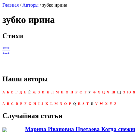
Главная
/
Авторы
/ зубко ирина
зубко ирина
Стихи
***
***
Наши авторы
А
Б
В
Г
Д
Е
Ё
Ж
З
И
К
Л
М
Н
О
П
Р
С
Т
У
Ф
Х
Ц
Ч
Ш
Щ
Э
Ю
A
B
C
D
E
F
G
H
I
J
K
L
M
N
O
P
Q
R
S
T
U
V
W
X
Y
Z
Случайная статья
Марина Ивановна Цветаева Когда снежинку