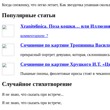
Когда снежинку, что легко летает, Как звездочка упавшая скольз
Популярные статьи
Xranitelinica. Поза кошки… или Иллюзия
комментариев: 7
Сочинение по картине Тропинина Васил
прекрасный портрет девушки, которая, склонившись н
Сочинение по картине Хруцкого И.Т. «Ц
Пышные пионы, фиолетовые ирисы стоят в чеканной 
Случайное стихотворение
Я не знаю, что сказать при встрече...
Я не знаю, что сказать при встрече,