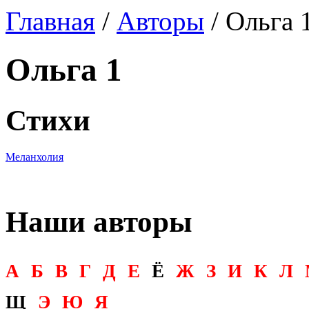
Главная
/
Авторы
/ Ольга 
Ольга 1
Стихи
Меланхолия
Наши авторы
А
Б
В
Г
Д
Е
Ё
Ж
З
И
К
Л
Щ
Э
Ю
Я