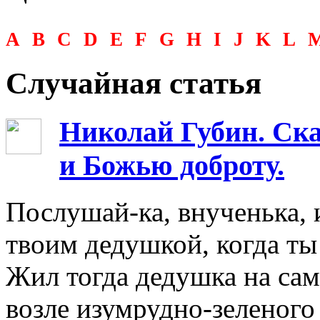
A
B
C
D
E
F
G
H
I
J
K
L
Случайная статья
Николай Губин. Ск
и Божью доброту.
Послушай-ка, внученька, 
твоим дедушкой, когда ты
Жил тогда дедушка на са
возле изумрудно-зеленого