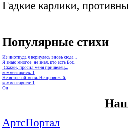
Гадкие карлики, противны
Популярные стихи
Из ниоткуда я вернулась вновь сюда...
Я знаю многое, не зная, кто есть Бог...
-Скажи,-просил меня пришелец...
комментариев: 1
Не встречай меня. Не провожай.
комментариев: 1
Он
Наш
АртсПортал