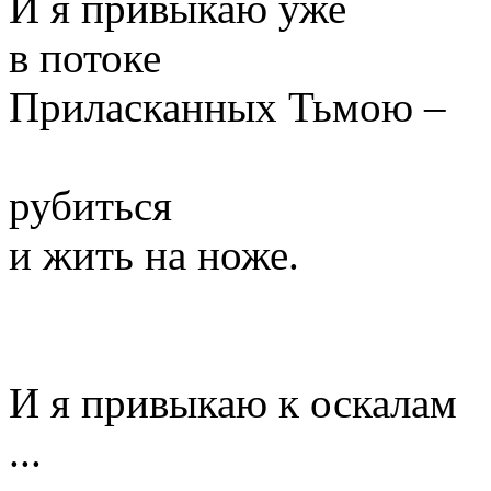
И я привыкаю уже
в потоке
Приласканных Тьмою –
рубиться
и жить на ноже.
И я привыкаю к оскалам
...