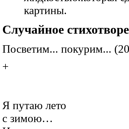
картины.
Случайное стихотвор
Посветим... покурим... (2
+
Я путаю лето
с зимою…