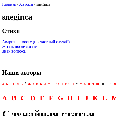
Главная
/
Авторы
/ sneginca
sneginca
Стихи
Авария на мосту (несчастный случай)
Жизнь после жизни
Знак вопроса
Наши авторы
А
Б
В
Г
Д
Е
Ё
Ж
З
И
К
Л
М
Н
О
П
Р
С
Т
У
Ф
Х
Ц
Ч
Ш
Щ
Э
Ю
A
B
C
D
E
F
G
H
I
J
K
L
Случайная статья