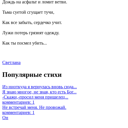
Дождь на асфальт и ломит ветви.
Тьма суетой сгущает тучи,
Как все забыть, сердечко учит.
Лужи потерь грязнят одежду.
Как ты посмел убить...
Светлана
Популярные стихи
Из ниоткуда я вернулась вновь сюда...
Я знаю многое, не зная, кто есть Бог...
-Скажи,-просил меня пришелец...
комментариев: 1
Не встречай меня. Не провожай.
комментариев: 1
Он