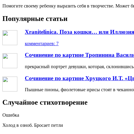
Помогите своему ребенку выразить себя в творчестве. Может бы
Популярные статьи
Xranitelinica. Поза кошки… или Иллюзия
комментариев: 7
Сочинение по картине Тропинина Васил
прекрасный портрет девушки, которая, склонившись н
Сочинение по картине Хруцкого И.Т. «Ц
Пышные пионы, фиолетовые ирисы стоят в чеканной 
Случайное стихотворение
Ошибка
Холод в озноб. Бросает петли