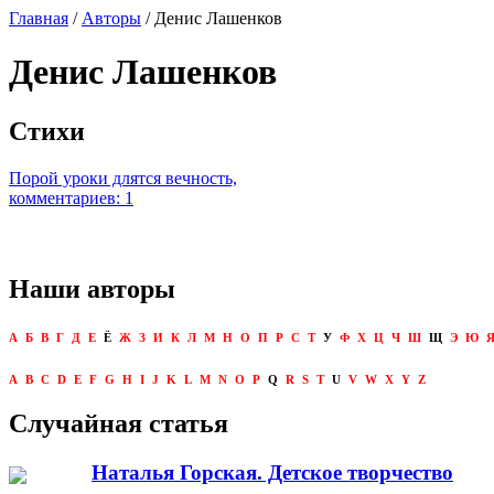
Главная
/
Авторы
/ Денис Лашенков
Денис Лашенков
Стихи
Порой уроки длятся вечность,
комментариев: 1
Наши авторы
А
Б
В
Г
Д
Е
Ё
Ж
З
И
К
Л
М
Н
О
П
Р
С
Т
У
Ф
Х
Ц
Ч
Ш
Щ
Э
Ю
A
B
C
D
E
F
G
H
I
J
K
L
M
N
O
P
Q
R
S
T
U
V
W
X
Y
Z
Случайная статья
Наталья Горская. Детское творчество