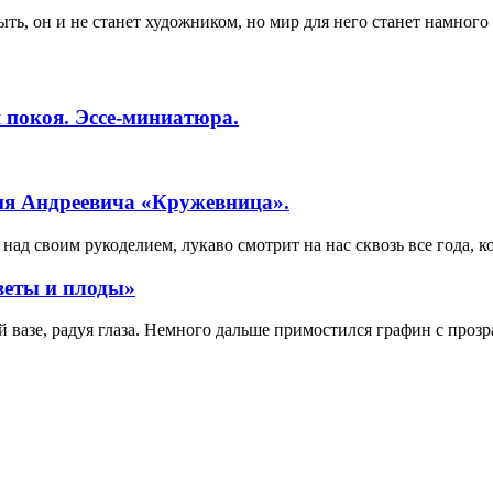
ть, он и не станет художником, но мир для него станет намного 
 покоя. Эссе-миниатюра.
ия Андреевича «Кружевница».
ад своим рукоделием, лукаво смотрит на нас сквозь все года, к
веты и плоды»
вазе, радуя глаза. Немного дальше примостился графин с прозр