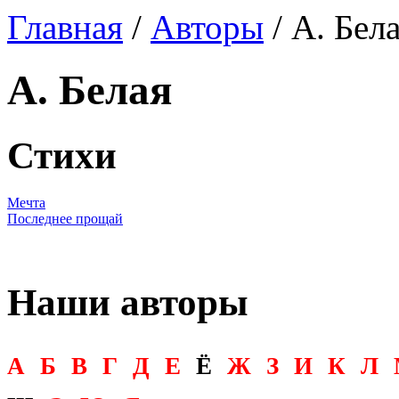
Главная
/
Авторы
/ А. Бел
А. Белая
Стихи
Мечта
Последнее прощай
Наши авторы
А
Б
В
Г
Д
Е
Ё
Ж
З
И
К
Л