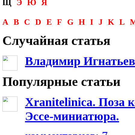
Щ
Э
Ю
Я
A
B
C
D
E
F
G
H
I
J
K
L
Случайная статья
Владимир Игнатьев
Популярные статьи
Xranitelinica. Поз
Эссе-миниатюра.