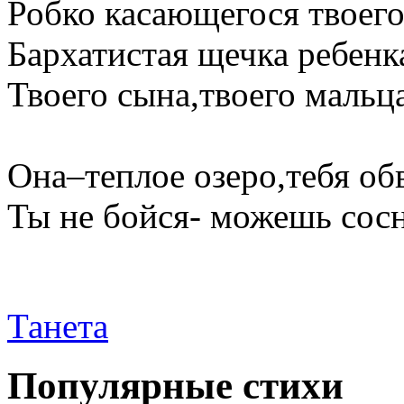
Робко касающегося твоего
Бархатистая щечка ребенк
Твоего сына,твоего мальца
Она–теплое озеро,тебя о
Ты не бойся- можешь сосн
Танета
Популярные стихи