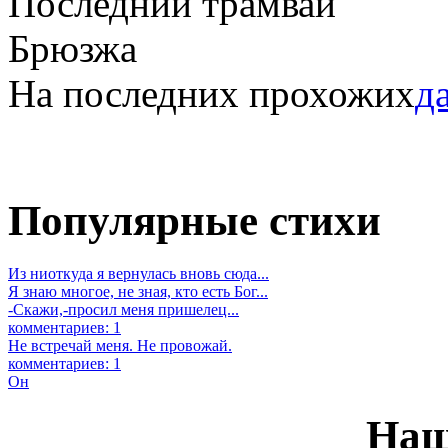
Последний трамвай
Брюзжа
На последних прохожих
да
Популярные стихи
Из ниоткуда я вернулась вновь сюда...
Я знаю многое, не зная, кто есть Бог...
-Скажи,-просил меня пришелец...
комментариев: 1
Не встречай меня. Не провожай.
комментариев: 1
Он
Наш