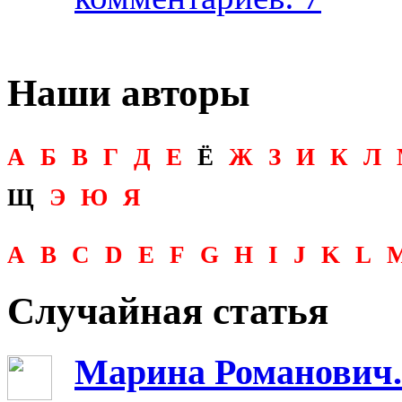
Наши авторы
А
Б
В
Г
Д
Е
Ё
Ж
З
И
К
Л
Щ
Э
Ю
Я
A
B
C
D
E
F
G
H
I
J
K
L
Случайная статья
Марина Романович.