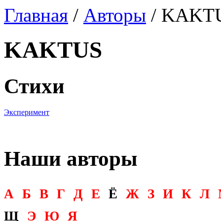
Главная
/
Авторы
/ KAKT
KAKTUS
Стихи
Эксперимент
Наши авторы
А
Б
В
Г
Д
Е
Ё
Ж
З
И
К
Л
Щ
Э
Ю
Я