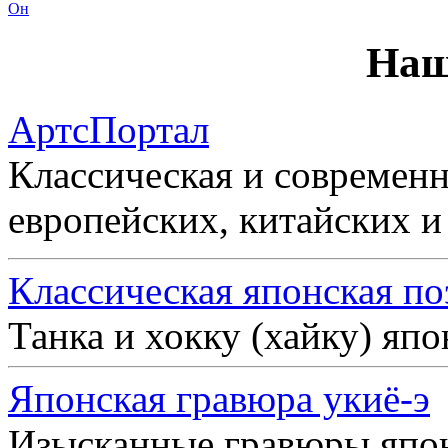
Он
Наш
АртсПортал
Классическая и современн
европейских, китайских и
Классическая японская по
Танка и хокку (хайку) яп
Японская гравюра укиё-э
Изысканные гравюры япо