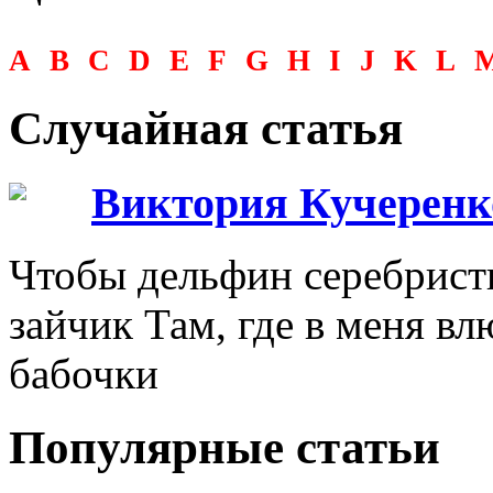
A
B
C
D
E
F
G
H
I
J
K
L
Случайная статья
Виктория Кучеренк
Чтобы дельфин серебрист
зайчик Там, где в меня в
бабочки
Популярные статьи