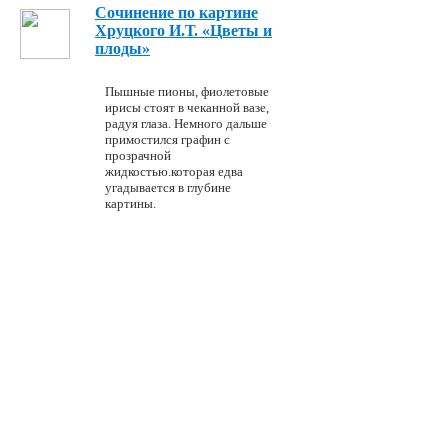
Сочинение по картине
Хруцкого И.Т. «Цветы и
плоды»
Пышные пионы, фиолетовые
ирисы стоят в чеканной вазе,
радуя глаза. Немного дальше
примостился графин с
прозрачной
жидкостью.которая едва
угадывается в глубине
картины.