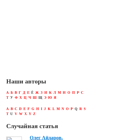
Наши авторы
А
Б
В
Г
Д
Е
Ё
Ж
З
И
К
Л
М
Н
О
П
Р
С
Т
У
Ф
Х
Ц
Ч
Ш
Щ
Э
Ю
Я
A
B
C
D
E
F
G
H
I
J
K
L
M
N
O
P
Q
R
S
T
U
V
W
X
Y
Z
Случайная статья
Олег Айдаров.