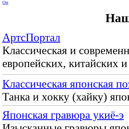
Он
Наш
АртсПортал
Классическая и современн
европейских, китайских и
Классическая японская по
Танка и хокку (хайку) яп
Японская гравюра укиё-э
Изысканные гравюры япо