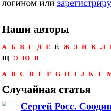
логином или
зарегистрир
Наши авторы
А
Б
В
Г
Д
Е
Ё
Ж
З
И
К
Л
Щ
Э
Ю
Я
A
B
C
D
E
F
G
H
I
J
K
L
Случайная статья
Сергей Росс. Сооди