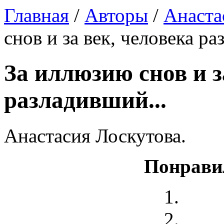
Главная
/
Авторы
/
Анаста
снов и за век, человека ра
За иллюзию снов и з
разладивший...
Анастасия Лоскутова.
Понрави