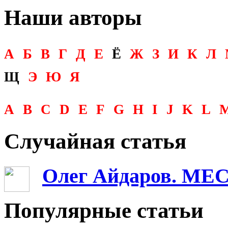
Наши авторы
А
Б
В
Г
Д
Е
Ё
Ж
З
И
К
Л
Щ
Э
Ю
Я
A
B
C
D
E
F
G
H
I
J
K
L
Случайная статья
Олег Айдаров. М
Популярные статьи