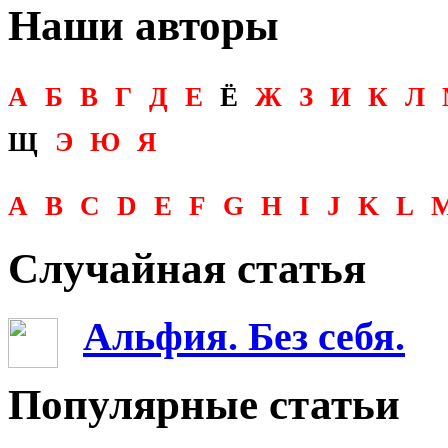
Наши авторы
А
Б
В
Г
Д
Е
Ё
Ж
З
И
К
Л
Щ
Э
Ю
Я
A
B
C
D
E
F
G
H
I
J
K
L
Случайная статья
Альфия. Без себя.
Популярные статьи