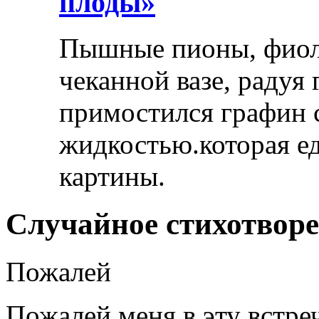
плоды»
Пышные пионы, фиоле
чеканной вазе, радуя
примостился графин 
жидкостью.которая ед
картины.
Случайное стихотвор
Пожалей
Пожалей меня в эту встреч