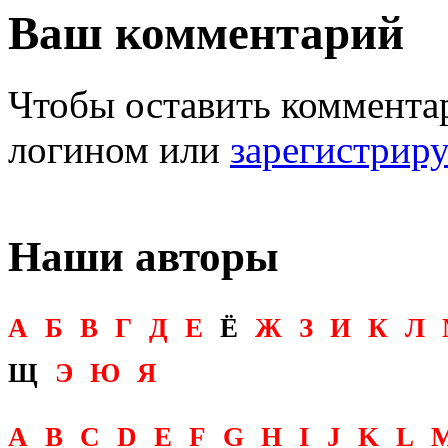
Ваш комментарий
Чтобы оставить комментар
логином или
зарегистрир
Наши авторы
А
Б
В
Г
Д
Е
Ё
Ж
З
И
К
Л
Щ
Э
Ю
Я
A
B
C
D
E
F
G
H
I
J
K
L