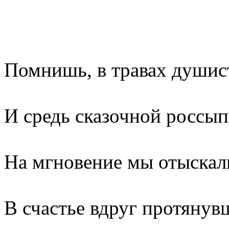
Помнишь, в травах душис
И средь сказочной россып
На мгновение мы отыскал
В счастье вдруг протянув