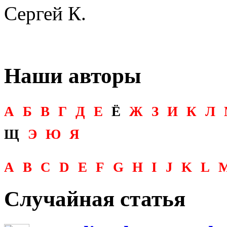
Сергей К.
Наши авторы
А
Б
В
Г
Д
Е
Ё
Ж
З
И
К
Л
Щ
Э
Ю
Я
A
B
C
D
E
F
G
H
I
J
K
L
Случайная статья