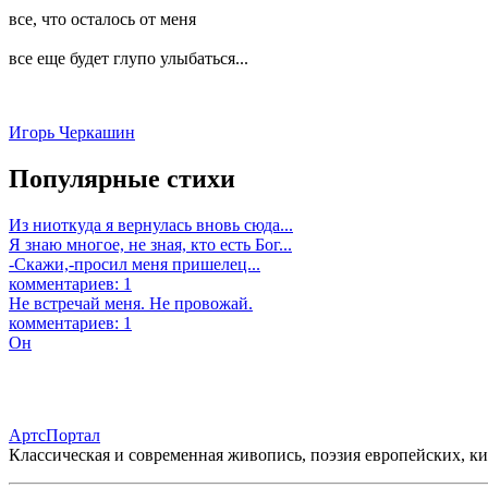
все, что осталось от меня
все еще будет глупо улыбаться...
Игорь Черкашин
Популярные стихи
Из ниоткуда я вернулась вновь сюда...
Я знаю многое, не зная, кто есть Бог...
-Скажи,-просил меня пришелец...
комментариев: 1
Не встречай меня. Не провожай.
комментариев: 1
Он
АртсПортал
Классическая и современная живопись, поэзия европейских, к