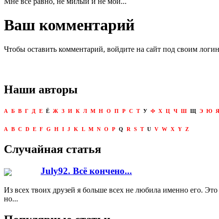
Мне все равно, не милый и не мой...
Ваш комментарий
Чтобы оставить комментарий, войдите на сайт под своим логи
Наши авторы
А
Б
В
Г
Д
Е
Ё
Ж
З
И
К
Л
М
Н
О
П
Р
С
Т
У
Ф
Х
Ц
Ч
Ш
Щ
Э
Ю
A
B
C
D
E
F
G
H
I
J
K
L
M
N
O
P
Q
R
S
T
U
V
W
X
Y
Z
Случайная статья
July92. Всё кончено...
Из всех твоих друзей я больше всех не любила именно его. Это
но...