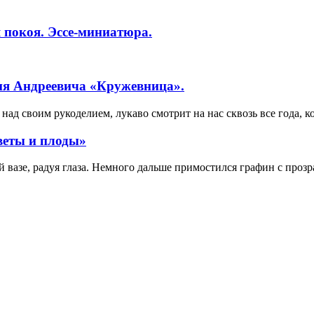
 покоя. Эссе-миниатюра.
ия Андреевича «Кружевница».
ад своим рукоделием, лукаво смотрит на нас сквозь все года, к
веты и плоды»
вазе, радуя глаза. Немного дальше примостился графин с прозр