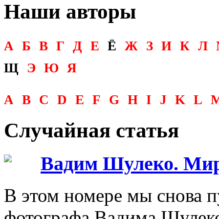
Наши авторы
А
Б
В
Г
Д
Е
Ё
Ж
З
И
К
Л
Щ
Э
Ю
Я
A
B
C
D
E
F
G
H
I
J
K
L
Случайная статья
Вадим Шулеко. Мир
В этом номере мы снова п
фотографа Вадима Шулек