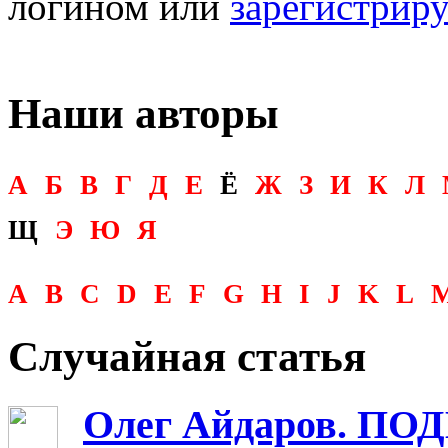
логином или
зарегистрир
Наши авторы
А
Б
В
Г
Д
Е
Ё
Ж
З
И
К
Л
Щ
Э
Ю
Я
A
B
C
D
E
F
G
H
I
J
K
L
Случайная статья
Олег Айдаров. П