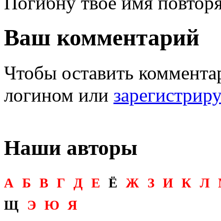
Погибну твое имя повторя
Ваш комментарий
Чтобы оставить комментар
логином или
зарегистрир
Наши авторы
А
Б
В
Г
Д
Е
Ё
Ж
З
И
К
Л
Щ
Э
Ю
Я