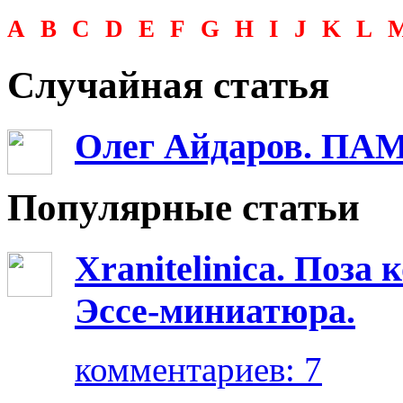
A
B
C
D
E
F
G
H
I
J
K
L
Случайная статья
Олег Айдаров. ПА
Популярные статьи
Xranitelinica. Поз
Эссе-миниатюра.
комментариев: 7