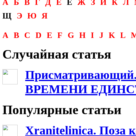
А
Б
В
Г
Д
Е
Ё
Ж
З
И
К
Л
Щ
Э
Ю
Я
A
B
C
D
E
F
G
H
I
J
K
L
Случайная статья
Присматривающи
ВРЕМЕНИ ЕДИНС
Популярные статьи
Xranitelinica. Поз