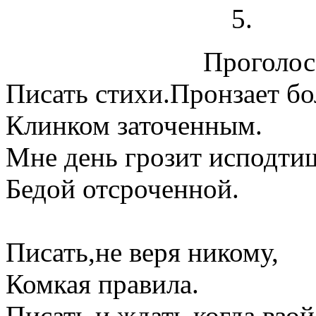
Проголосо
Писать стихи.Пронзает бо
Клинком заточенным.
Мне день грозит исподти
Бедой отсроченной.
Писать,не веря никому,
Комкая правила.
Писать,и ждать,когда взой