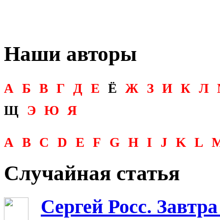
Наши авторы
А
Б
В
Г
Д
Е
Ё
Ж
З
И
К
Л
Щ
Э
Ю
Я
A
B
C
D
E
F
G
H
I
J
K
L
Случайная статья
Сергей Росс. Завтра