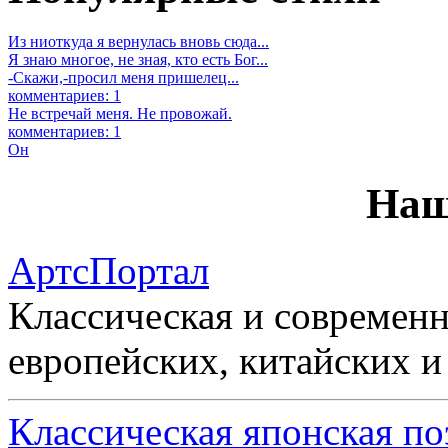
Из ниоткуда я вернулась вновь сюда...
Я знаю многое, не зная, кто есть Бог...
-Скажи,-просил меня пришелец...
комментариев: 1
Не встречай меня. Не провожай.
комментариев: 1
Он
Наш
АртсПортал
Классическая и современн
европейских, китайских и
Классическая японская по