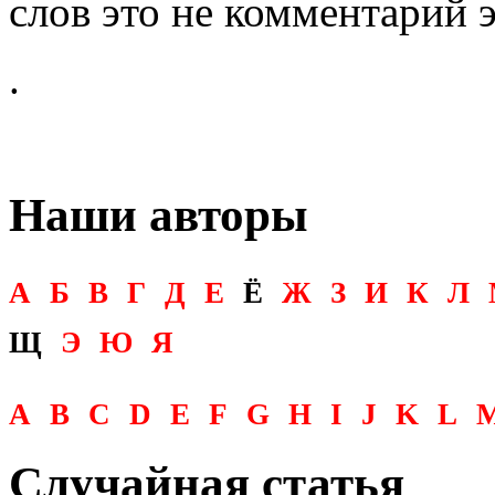
слов это не комментарий э
.
Наши авторы
А
Б
В
Г
Д
Е
Ё
Ж
З
И
К
Л
Щ
Э
Ю
Я
A
B
C
D
E
F
G
H
I
J
K
L
Случайная статья