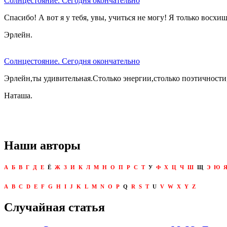
Солнцестояние. Сегодня окончательно
Спасибо! А вот я у тебя, увы, учиться не могу! Я только восхи
Эрлейн.
Солнцестояние. Сегодня окончательно
Эрлейн,ты удивительная.Столько энергии,столько поэтичности,
Наташа.
Наши авторы
А
Б
В
Г
Д
Е
Ё
Ж
З
И
К
Л
М
Н
О
П
Р
С
Т
У
Ф
Х
Ц
Ч
Ш
Щ
Э
Ю
A
B
C
D
E
F
G
H
I
J
K
L
M
N
O
P
Q
R
S
T
U
V
W
X
Y
Z
Случайная статья