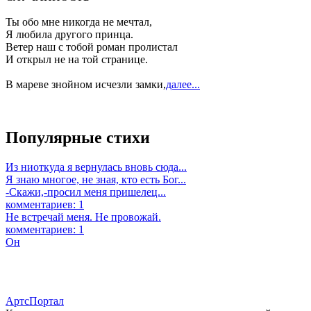
Ты обо мне никогда не мечтал,
Я любила другого принца.
Ветер наш с тобой роман пролистал
И открыл не на той странице.
В мареве знойном исчезли замки,
далее...
Популярные стихи
Из ниоткуда я вернулась вновь сюда...
Я знаю многое, не зная, кто есть Бог...
-Скажи,-просил меня пришелец...
комментариев: 1
Не встречай меня. Не провожай.
комментариев: 1
Он
АртсПортал