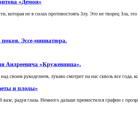
онтова «Демон»
, которая не в силах противостоять Злу. Это не творец Зла, это 
 покоя. Эссе-миниатюра.
ия Андреевича «Кружевница».
ад своим рукоделием, лукаво смотрит на нас сквозь все года, к
веты и плоды»
вазе, радуя глаза. Немного дальше примостился графин с прозр