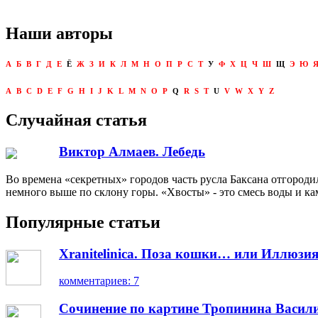
Наши авторы
А
Б
В
Г
Д
Е
Ё
Ж
З
И
К
Л
М
Н
О
П
Р
С
Т
У
Ф
Х
Ц
Ч
Ш
Щ
Э
Ю
A
B
C
D
E
F
G
H
I
J
K
L
M
N
O
P
Q
R
S
T
U
V
W
X
Y
Z
Случайная статья
Виктор Алмаев. Лебедь
Во времена «секретных» городов часть русла Баксана отгороди
немного выше по склону горы. «Хвосты» - это смесь воды и ка
Популярные статьи
Xranitelinica. Поза кошки… или Иллюзия
комментариев: 7
Сочинение по картине Тропинина Васил