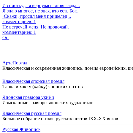
Из ниоткуда я вернулась вновь сюда...
Я знаю многое, не зная, кто есть Бог...
-Скажи,-просил меня пришелец...
комментариев: 1
Не встречай меня. Не провожай.
комментариев: 1
Он
АртсПортал
Классическая и современная живопись, поэзия европейских, к
Классическая японская поэзия
Танка и хокку (хайку) японских поэтов
Японская гравюра укиё-э
Изысканные гравюры японских художников
Классическая русская поэзия
Большое собрание стихов русских поэтов IXX-XX веков
Русская Живопись