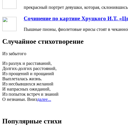
прекрасный портрет девушки, которая, склонившись н
Сочинение по картине Хруцкого И.Т. «Ц
Пышные пионы, фиолетовые ирисы стоят в чеканной 
Случайное стихотворение
Из забытого
Из разлук и расставаний,
Долгих-долгих расстояний,
Из прощений и прощаний
Выплеталась жизнь.
Из несбывшихся желаний
И напрасных ожиданий,
Из попыток встреч и знаний
О незнаньи. Вниз
далее...
Популярные стихи