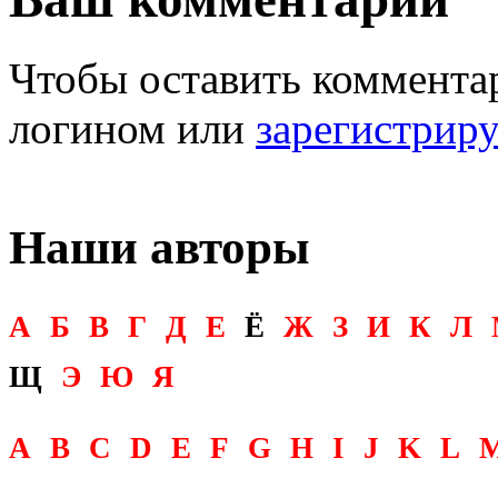
Чтобы оставить комментар
логином или
зарегистрир
Наши авторы
А
Б
В
Г
Д
Е
Ё
Ж
З
И
К
Л
Щ
Э
Ю
Я
A
B
C
D
E
F
G
H
I
J
K
L