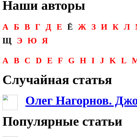
Наши авторы
А
Б
В
Г
Д
Е
Ё
Ж
З
И
К
Л
Щ
Э
Ю
Я
A
B
C
D
E
F
G
H
I
J
K
L
Случайная статья
Олег Нагорнов. Дж
Популярные статьи