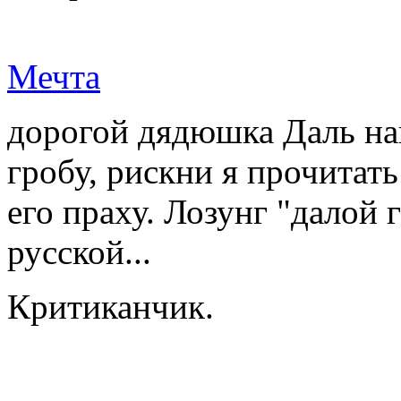
Мечта
дорогой дядюшка Даль на
гробу, рискни я прочитат
его праху. Лозунг "далой 
русской...
Критиканчик.