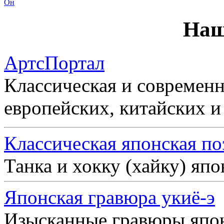
Он
Наш
АртсПортал
Классическая и современн
европейских, китайских и
Классическая японская по
Танка и хокку (хайку) яп
Японская гравюра укиё-э
Изысканные гравюры япо