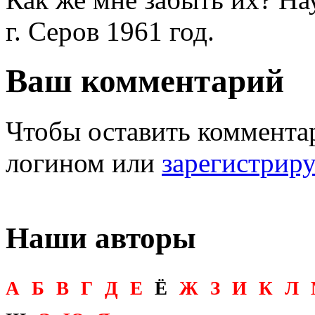
г. Серов 1961 год.
Ваш комментарий
Чтобы оставить комментар
логином или
зарегистрир
Наши авторы
А
Б
В
Г
Д
Е
Ё
Ж
З
И
К
Л