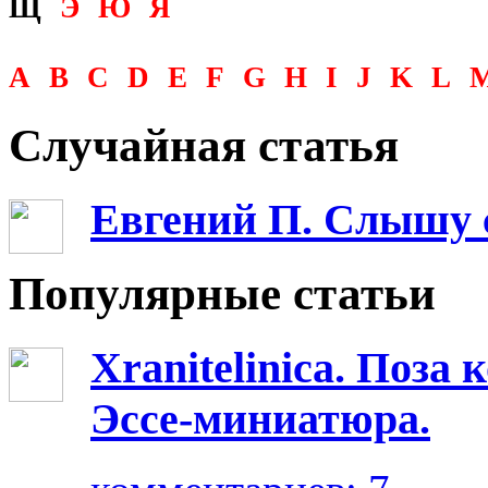
Щ
Э
Ю
Я
A
B
C
D
E
F
G
H
I
J
K
L
Случайная статья
Евгений П. Cлышу с
Популярные статьи
Xranitelinica. Поз
Эссе-миниатюра.