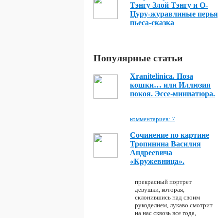
Тэнгу Злой Тэнгу и О-
Цуру-журавлиные перья
пьеса-сказка
Популярные статьи
Xranitelinica. Поза
кошки… или Иллюзия
покоя. Эссе-миниатюра.
комментариев: 7
Сочинение по картине
Тропинина Василия
Андреевича
«Кружевница».
прекрасный портрет
девушки, которая,
склонившись над своим
рукоделием, лукаво смотрит
на нас сквозь все года,