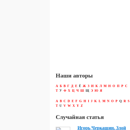
Наши авторы
А
Б
В
Г
Д
Е
Ё
Ж
З
И
К
Л
М
Н
О
П
Р
С
Т
У
Ф
Х
Ц
Ч
Ш
Щ
Э
Ю
Я
A
B
C
D
E
F
G
H
I
J
K
L
M
N
O
P
Q
R
S
T
U
V
W
X
Y
Z
Случайная статья
Игорь Черкашин. Злой