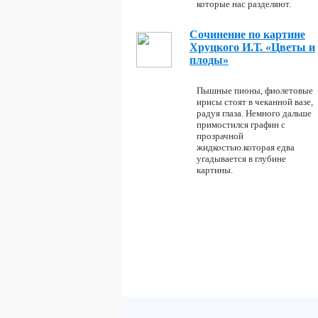
которые нас разделяют.
Сочинение по картине
Хруцкого И.Т. «Цветы и
плоды»
Пышные пионы, фиолетовые
ирисы стоят в чеканной вазе,
радуя глаза. Немного дальше
примостился графин с
прозрачной
жидкостью.которая едва
угадывается в глубине
картины.