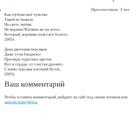
,
Проголосовало: 3 чел.
Как глубоко моё чувство.
Такой не бывало
На свете любви.
Не веришь?Взгляни же на лотос,
Который, корнями оплёл всё болото.
2005г.
День цветения персиков.
Даже тучи бледнеют
При виде чудесных цветов.
Вот и сердце, от счастья дрожит,-
Словно персика плотный бутон...
2005г.
Ваш комментарий
Чтобы оставить комментарий, войдите на сайт под своим логином или
зарегистрируйтесь