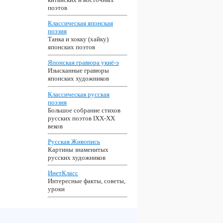
поэтов
Классическая японская
поэзия
Танка и хокку (хайку)
японских поэтов
Японская гравюра укиё-э
Изысканные гравюры
японских художников
Классическая русская
поэзия
Большое собрание стихов
русских поэтов IXX-XX
веков
Русская Живопись
Картины знаменитых
русских художников
ИнетКласс
Интересные факты, советы,
уроки