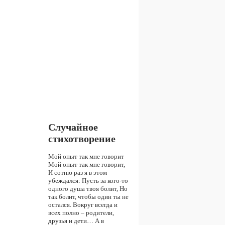
Случайное
стихотворение
Мой опыт так мне говорит
Мой опыт так мне говорит,
И сотню раз я в этом
убеждался: Пусть за кого-то
одного душа твоя болит, Но
так болит, чтобы один ты не
остался. Вокруг всегда и
всех полно – родители,
друзья и дети… А в