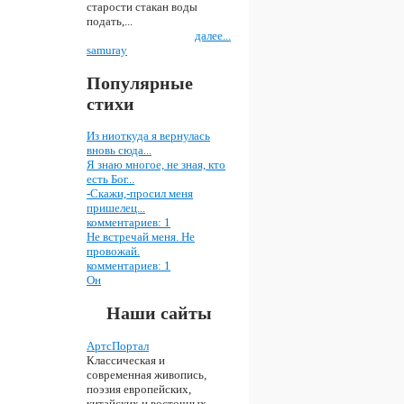
старости стакан воды
подать,...
далее...
samuray
Популярные
стихи
Из ниоткуда я вернулась
вновь сюда...
Я знаю многое, не зная, кто
есть Бог...
-Скажи,-просил меня
пришелец...
комментариев: 1
Не встречай меня. Не
провожай.
комментариев: 1
Он
Наши сайты
АртсПортал
Классическая и
современная живопись,
поэзия европейских,
китайских и восточных