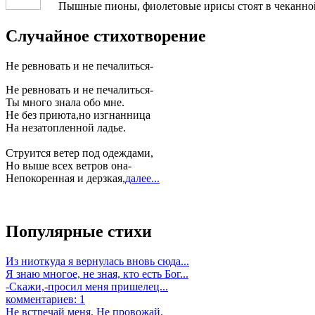
Пышные пионы, фиолетовые ирисы стоят в чеканной 
Случайное стихотворение
Не ревновать и не печалиться-
Не ревновать и не печалиться-
Ты много знала обо мне.
Не без приюта,но изгнанница
На незатопленной ладье.
Струится ветер под одеждами,
Но выше всех ветров она-
Непокоренная и дерзкая,
далее...
Популярные стихи
Из ниоткуда я вернулась вновь сюда...
Я знаю многое, не зная, кто есть Бог...
-Скажи,-просил меня пришелец...
комментариев: 1
Не встречай меня. Не провожай.