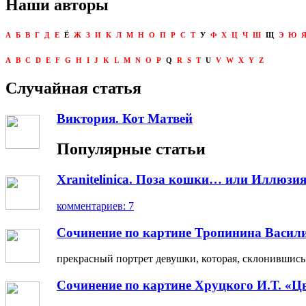
Наши авторы
А
Б
В
Г
Д
Е
Ё
Ж
З
И
К
Л
М
Н
О
П
Р
С
Т
У
Ф
Х
Ц
Ч
Ш
Щ
Э
Ю
A
B
C
D
E
F
G
H
I
J
K
L
M
N
O
P
Q
R
S
T
U
V
W
X
Y
Z
Случайная статья
Виктория. Кот Матвей
Популярные статьи
Xranitelinica. Поза кошки… или Иллюзия
комментариев: 7
Сочинение по картине Тропинина Васил
прекрасный портрет девушки, которая, склонившись н
Сочинение по картине Хруцкого И.Т. «Ц