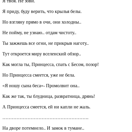
Я твоя. Не зови.
Я приду, буду верить, что крылья белы.
Но взгляну прямо в очи, они холодны..
Не пойму, не узнаю.. отдам чистоту..
Ты зажжешь все огни, не прикрыв наготу..
Тут откроется миру вселенский обзор..
Как могла ты, Принцесса, спать с Бесом, позор!
Но Принцесса смеется, уже не бела.
«Я ношу сына беса»- Промолвит она..
Как же так, ты блудница, развратница, дрянь!
А Принцесса смеется, ей ни капли не жаль.
……………………………………………….
На дворе потемнело.. И замок в тумане..