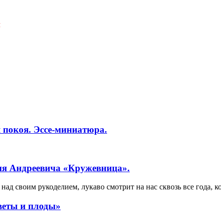
Я
 покоя. Эссе-миниатюра.
ия Андреевича «Кружевница».
ад своим рукоделием, лукаво смотрит на нас сквозь все года, к
веты и плоды»