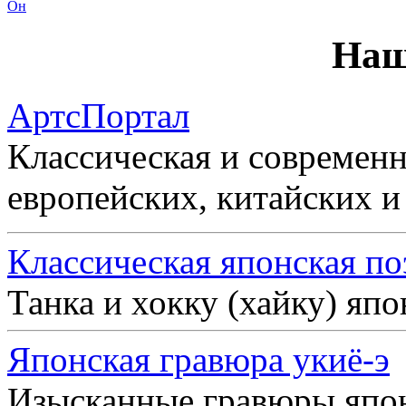
Он
Наш
АртсПортал
Классическая и современн
европейских, китайских и
Классическая японская по
Танка и хокку (хайку) яп
Японская гравюра укиё-э
Изысканные гравюры япо