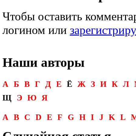
Чтобы оставить комментар
логином или
зарегистрир
Наши авторы
А
Б
В
Г
Д
Е
Ё
Ж
З
И
К
Л
Щ
Э
Ю
Я
A
B
C
D
E
F
G
H
I
J
K
L