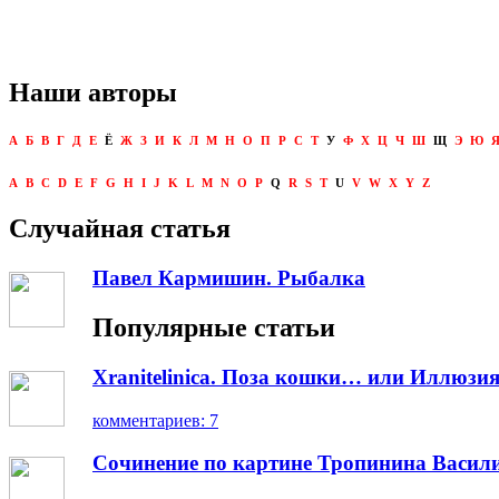
Наши авторы
А
Б
В
Г
Д
Е
Ё
Ж
З
И
К
Л
М
Н
О
П
Р
С
Т
У
Ф
Х
Ц
Ч
Ш
Щ
Э
Ю
A
B
C
D
E
F
G
H
I
J
K
L
M
N
O
P
Q
R
S
T
U
V
W
X
Y
Z
Случайная статья
Павел Кармишин. Рыбалка
Популярные статьи
Xranitelinica. Поза кошки… или Иллюзия
комментариев: 7
Сочинение по картине Тропинина Васил