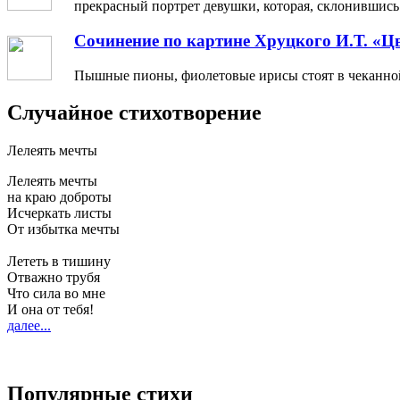
прекрасный портрет девушки, которая, склонившись н
Сочинение по картине Хруцкого И.Т. «Ц
Пышные пионы, фиолетовые ирисы стоят в чеканной 
Случайное стихотворение
Лелеять мечты
Лелеять мечты
на краю доброты
Исчеркать листы
От избытка мечты
Лететь в тишину
Отважно трубя
Что сила во мне
И она от тебя!
далее...
Популярные стихи