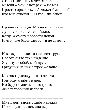
Стоп! Извините, о чем это я?!
Мысли – мои, а вот речь – не моя.
Просто сорвалось… А может быть, нет?
Кто мне ответит?.. И где – же ответ?..
----------------------------------------------------
Прошло три года. Мы опять с тобой.
Душа моя волнуется. Гадаю:
Когда ж смогу я обрести покой
И что – же будет завтра – я не знаю…
---------------------------------------------------
И взгляд, и вздох, и нежность рук-
Все это было так нежданно!
Я увезу с собой, мой друг,
Грядущих наших встреч желанье.
Как знать, дождусь ли я ответа,
Иль буду я забыт навек,
Но буду помнить я, что где-то
Живет хороший человек!
--------------------------------------------------
Мне дарит вновь судьба надежду –
Нахлынули воспоминанья,